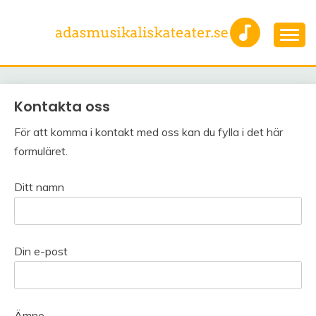
Skip
to
content
En sida för dig som älskar musikaler
ADASMUSIKALISKATE
Kontakta oss
För att komma i kontakt med oss kan du fylla i det här
formuläret.
Ditt namn
Din e-post
Ämne