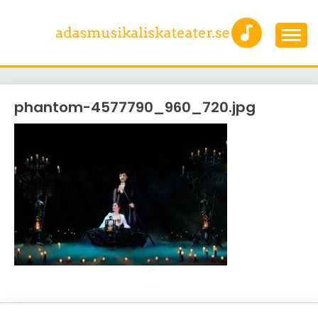
Skip
to
content
En sida för dig som älskar musikaler
ADASMUSIKALISKATE
phantom-4577790_960_720.jpg