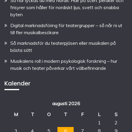
Så här lyckas du med Nordic Hair på scen: peruker och
frisyrer som håller för nordiskt ljus, svett och snabba
byten
Digital marknadsföring för teatergrupper – så når ni ut
till fler musikalbesökare
Så marknadsför du teaterpjäsen eller musikalen på
bästa sätt
Musikalens roll i modern psykologisk forskning – hur
musik och teater påverkar vårt välbefinnande
Kalender
augusti 2026
M
T
O
T
F
L
S
1
2
3
4
5
6
7
8
9