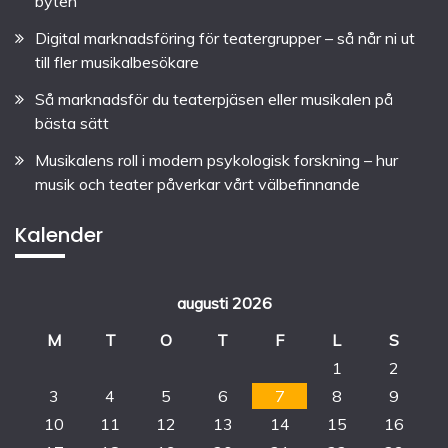
byten
Digital marknadsföring för teatergrupper – så når ni ut
till fler musikalbesökare
Så marknadsför du teaterpjäsen eller musikalen på
bästa sätt
Musikalens roll i modern psykologisk forskning – hur
musik och teater påverkar vårt välbefinnande
Kalender
augusti 2026
M
T
O
T
F
L
S
1
2
3
4
5
6
7
8
9
10
11
12
13
14
15
16