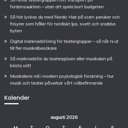
fordonsauktion – utan att spela bort budgeten
Så här lyckas du med Nordic Hair på scen: peruker och
frisyrer som håller för nordiskt ljus, svett och snabba
byten
Digital marknadsföring för teatergrupper – så når ni ut
till fler musikalbesökare
Så marknadsför du teaterpjäsen eller musikalen på
bästa sätt
Musikalens roll i modern psykologisk forskning – hur
musik och teater påverkar vårt välbefinnande
Kalender
augusti 2026
M
T
O
T
F
L
S