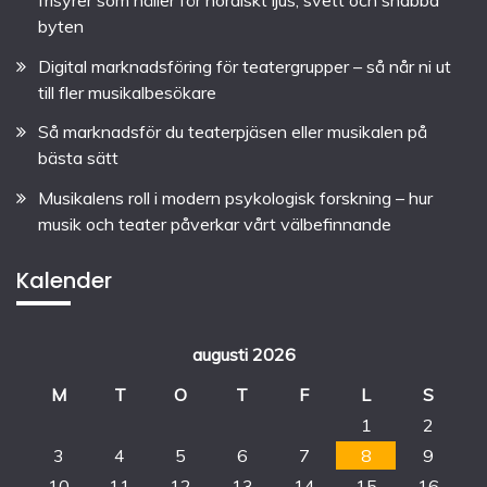
byten
Digital marknadsföring för teatergrupper – så når ni ut
till fler musikalbesökare
Så marknadsför du teaterpjäsen eller musikalen på
bästa sätt
Musikalens roll i modern psykologisk forskning – hur
musik och teater påverkar vårt välbefinnande
Kalender
augusti 2026
M
T
O
T
F
L
S
1
2
3
4
5
6
7
8
9
10
11
12
13
14
15
16